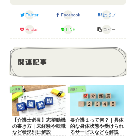
Twitter
Facebook
はてブ
Pocket
LINE
コピー
関連記事
調査データ
お仕事
【介護士必見】志望動機
要介護１って何？｜具体
の書き方｜未経験や転職
的な身体状態や受けられ
など状況別に解説
るサービスなどを解説