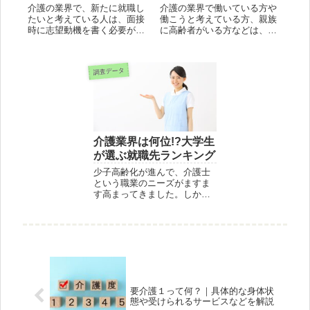
介護の業界で、新たに就職し
介護の業界で働いている方や
たいと考えている人は、面接
働こうと考えている方、親族
時に志望動機を書く必要があ
に高齢者がいる方などは、要
ります。自分の思いを言葉に
介護認定について知っておき
するのが苦手な人にとって
たいですよね。 この記事で
は、難しいと感じるかもしれ
は、要介護認定の中でも特に
調査データ
ません。 しかし、志望動機を
要介護１について、具体的に
しっかりと書けているかどう
どういった状態の方が当ては
かで、相手のあなたへの印
まるのか、どんなサービス
象...
を...
介護業界は何位!?大学生
が選ぶ就職先ランキング
少子高齢化が進んで、介護士
という職業のニーズがますま
す高まってきました。しか
し、介護業界はまだまだ人手
不足という情報をよく耳にし
ます。そこで今回は、介護業
界を志している大学生はどの
くらいいるのかということを
調べてみました！介護業界の
イメージ...
要介護１って何？｜具体的な身体状
態や受けられるサービスなどを解説